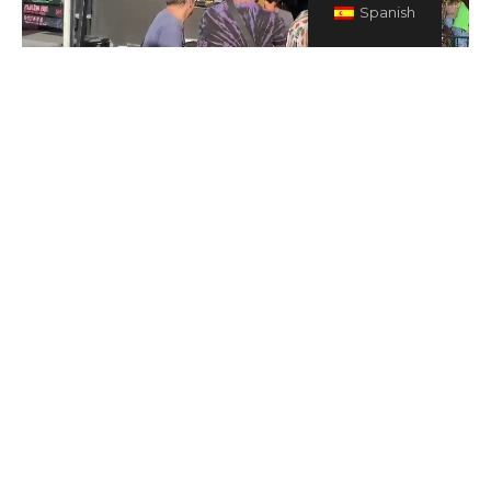
Spanish
Apasionados de la cerveza.
Nos encanta elaborar cervezas extremas, muy
lupuladas, aunque no olvidamos otros estilos como
Sours, Stouts, etc.